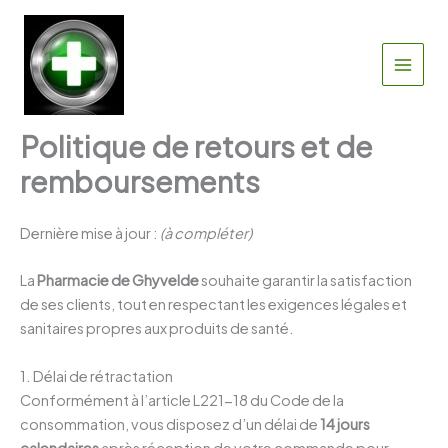
Aller
au
contenu
MAIN
MEN
Politique de retours et de
remboursements
Dernière mise à jour :
(à compléter)
La
Pharmacie de Ghyvelde
souhaite garantir la satisfaction
de ses clients, tout en respectant les exigences légales et
sanitaires propres aux produits de santé.
1. Délai de rétractation
Conformément à l’article L221-18 du Code de la
consommation, vous disposez d’un délai de
14 jours
calendaires
après réception de votre commande pour