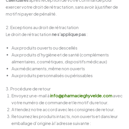
exercer votre droit de rétractation, sans avoir à justifier de
motif ni payer de pénalité.
2. Exceptions au droit de rétractation
Le droit de rétractation
ne s’applique pas
:
Aux produits ouverts ou descellés
Aux produits d’hygiène et de santé (compléments
alimentaires, cosmétiques, dispositifs médicaux)
Aux médicaments, même non ouverts
Aux produits personnalisés ou périssables
3. Procédure de retour
Envoyez un e-mail à
info@pharmacieghyvelde.com
avec
votre numéro de commande et le motif du retour.
Attendez notre accord avec les consignes de retour.
Retournez les produits intacts, non ouverts et dans leur
emballage d’origine à l’adresse suivante :