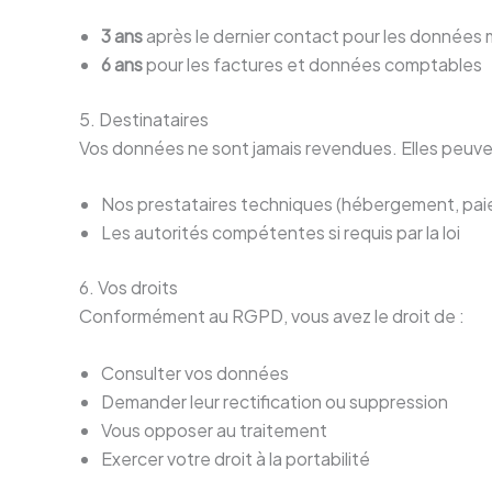
3 ans
après le dernier contact pour les données 
6 ans
pour les factures et données comptables
5. Destinataires
Vos données ne sont jamais revendues. Elles peuv
Nos prestataires techniques (hébergement, paie
Les autorités compétentes si requis par la loi
6. Vos droits
Conformément au RGPD, vous avez le droit de :
Consulter vos données
Demander leur rectification ou suppression
Vous opposer au traitement
Exercer votre droit à la portabilité