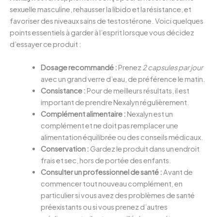
sexuelle masculine, rehausser la libido et la résistance, et
favoriser des niveaux sains de testostérone. Voici quelques
points essentiels à garder à l’esprit lorsque vous décidez
d’essayer ce produit :
Dosage recommandé :
Prenez
2 capsules par jour
avec un grand verre d’eau, de préférence le matin.
Consistance :
Pour de meilleurs résultats, il est
important de prendre Nexalyn régulièrement.
Complément alimentaire :
Nexalyn est un
complément et ne doit pas remplacer une
alimentation équilibrée ou des conseils médicaux.
Conservation :
Gardez le produit dans un endroit
frais et sec, hors de portée des enfants.
Consulter un professionnel de santé :
Avant de
commencer tout nouveau complément, en
particulier si vous avez des problèmes de santé
préexistants ou si vous prenez d’autres