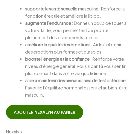
supporte la santé sexuelle masculine
: Renforce la
fonction érectile et améliore la libido.
augmente l’endurance
: Donne un coup de fouet à
votre vitalité, vous permettant de profiter
pleinement de vos moments intimes.
améliore la qualité des érections
: Aide à obtenir
des érections plus fermes et durables.
booste l’énergie et la confiance
: Renforce votre
niveau d’énergie général, vous aidant à vous sentir
plus confiant dans votre vie quotidienne.
aide à maintenir des niveaux sains de testostérone
:
Favorise l’équilibre hormonal essentiel au bien-être
masculin.
AJOUTER NEXALYN AU PANIER
Nexalyn