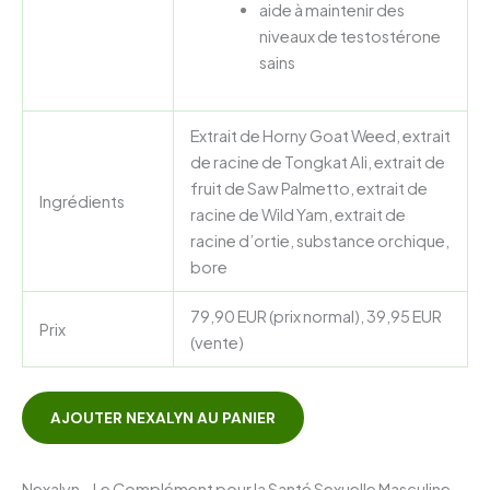
aide à maintenir des
niveaux de testostérone
sains
Extrait de Horny Goat Weed, extrait
de racine de Tongkat Ali, extrait de
fruit de Saw Palmetto, extrait de
Ingrédients
racine de Wild Yam, extrait de
racine d’ortie, substance orchique,
bore
79,90 EUR (prix normal), 39,95 EUR
Prix
(vente)
AJOUTER NEXALYN AU PANIER
Nexalyn – Le Complément pour la Santé Sexuelle Masculine