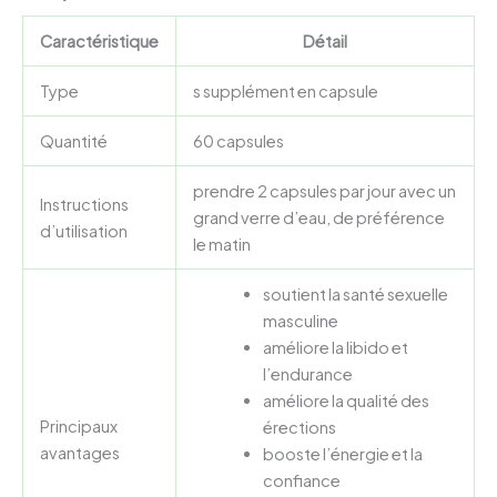
Caractéristique
Détail
Type
s supplément en capsule
Quantité
60 capsules
prendre 2 capsules par jour avec un
Instructions
grand verre d’eau, de préférence
d’utilisation
le matin
soutient la santé sexuelle
masculine
améliore la libido et
l’endurance
améliore la qualité des
Principaux
érections
avantages
booste l’énergie et la
confiance