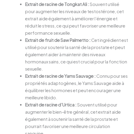
Extrait de racine de Tongkat Ali :
Souvent utilisé
pour augmenter les niveaux de testostérone, cet
extrait aide également à améliorer l’énergie et
réduit le stress, ce qui peut favoriser une meilleure
performance sexuelle.
Extrait de fruit de Saw Palmetto :
Cet ingrédient est
utilisé pour soutenir la santé de la prostate et peut
également aider à maintenir des niveaux
hormonaux sains, ce qui est crucial pour la fonction
sexuelle.
Extrait de racine de Yams Sauvage :
Connu pour ses
propriétés adaptogènes, le Yams Sauvage aide à
équilibrer les hormones et peut encourager une
meilleure libido.
Extrait de racine d’Urtica :
Souvent utilisé pour
augmenter le bien-être général, cet extrait aide
également à soutenir la santé de la prostate et
pourrait favoriser une meilleure circulation
sanguine.