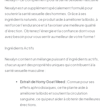
Nexalyn est un supplément spécialement formulé pour
soutenir la santé sexuelle des hommes. Grâce à ses
ingrédients naturels, ce produit aide à améliorer la libido, à
renforcer l’endurance et à favoriser une meilleure qualité
d’érection. Obtenez l’énergie et la confiance dont vous
avez besoin pour vous sentir au meilleur de votre forme !
Ingrédients Actifs
Nexalyn contient un mélange puissant d’ingrédients actifs,
chacun ayant des propriétés uniques qui contribuent à la
santé sexuelle masculine :
Extrait de Horny Goat Weed :
Connue pour ses
effets aphrodisiaques, cette plante aide à
améliorer la libido et soutient la circulation
sanguine, ce qui peut aider à obtenir de meilleures
érections.