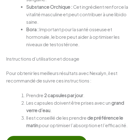
Substance Orchique :
Cet ingrédient renforce la
vitalité masculine et peut contribuer à une libido
saine.
Bora :
Important pour la santé osseuse et
hormonale, le bore peut aider à optimiser les
niveaux de testostérone.
Instructions d’utilisation et dosage
Pour obtenir les meilleurs résultats avec Nexalyn, il est
recommandé de suivre ces instructions :
Prendre
2 capsules par jour
.
Les capsules doivent être prises avec un
grand
verre d’eau
.
Il est conseillé de les prendre
de préférence le
matin
pour optimiser l’absorption et l’efficacité.