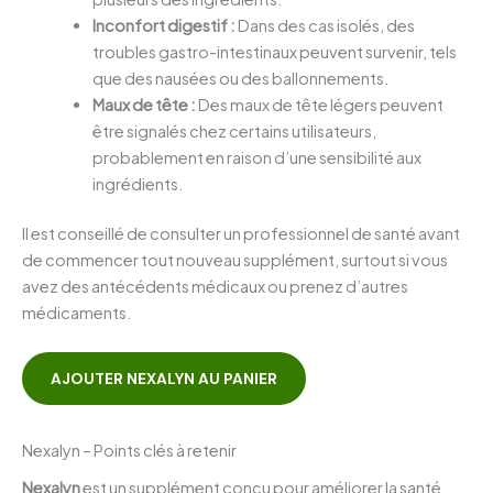
Inconfort digestif :
Dans des cas isolés, des
troubles gastro-intestinaux peuvent survenir, tels
que des nausées ou des ballonnements.
Maux de tête :
Des maux de tête légers peuvent
être signalés chez certains utilisateurs,
probablement en raison d’une sensibilité aux
ingrédients.
Il est conseillé de consulter un professionnel de santé avant
de commencer tout nouveau supplément, surtout si vous
avez des antécédents médicaux ou prenez d’autres
médicaments.
AJOUTER NEXALYN AU PANIER
Nexalyn – Points clés à retenir
Nexalyn
est un supplément conçu pour améliorer la santé