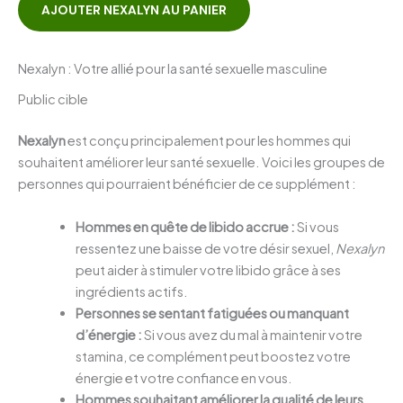
AJOUTER NEXALYN AU PANIER
Nexalyn : Votre allié pour la santé sexuelle masculine
Public cible
Nexalyn
est conçu principalement pour les hommes qui
souhaitent améliorer leur santé sexuelle. Voici les groupes de
personnes qui pourraient bénéficier de ce supplément :
Hommes en quête de libido accrue :
Si vous
ressentez une baisse de votre désir sexuel,
Nexalyn
peut aider à stimuler votre libido grâce à ses
ingrédients actifs.
Personnes se sentant fatiguées ou manquant
d’énergie :
Si vous avez du mal à maintenir votre
stamina, ce complément peut boostez votre
énergie et votre confiance en vous.
Hommes souhaitant améliorer la qualité de leurs