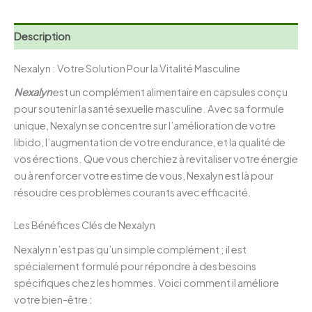
Description
Nexalyn : Votre Solution Pour la Vitalité Masculine
Nexalyn
est un complément alimentaire en capsules conçu
pour soutenir la santé sexuelle masculine. Avec sa formule
unique, Nexalyn se concentre sur l’amélioration de votre
libido, l’augmentation de votre endurance, et la qualité de
vos érections. Que vous cherchiez à revitaliser votre énergie
ou à renforcer votre estime de vous, Nexalyn est là pour
résoudre ces problèmes courants avec efficacité.
Les Bénéfices Clés de Nexalyn
Nexalyn n’est pas qu’un simple complément ; il est
spécialement formulé pour répondre à des besoins
spécifiques chez les hommes. Voici comment il améliore
votre bien-être :