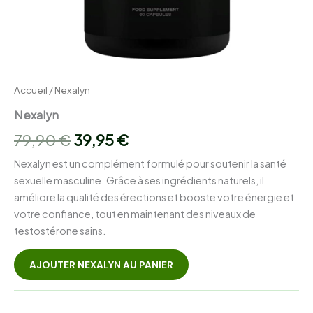
Accueil
/ Nexalyn
Nexalyn
Le
Le
79,90
€
39,95
€
prix
prix
Nexalyn est un complément formulé pour soutenir la santé
sexuelle masculine. Grâce à ses ingrédients naturels, il
initial
actuel
améliore la qualité des érections et booste votre énergie et
était :
est :
votre confiance, tout en maintenant des niveaux de
testostérone sains.
79,90 €.
39,95 €.
AJOUTER NEXALYN AU PANIER