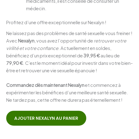
médicaments, il est conseillé de consulter un
médecin.
Profitez d’une offre exceptionnelle sur Nexalyn !
Ne laissez pas des problèmes de santé sexuelle vous freiner !
Avec
Nexalyn
, vous avez l’opportunité de
retrouver votre
virilité et votre confiance
. Actuellement en soldes,
bénéficiez d’un prix exceptionnel de
39,95 €
au lieu de
79,90 €
. C’est le moment idéal pour investir dans votre bien-
être et retrouver une vie sexuelle épanouie !
Commandez dès maintenant Nexalyn
et commencez à
expérimenter les bénéfices d’une meilleure santé sexuelle.
Ne tardez pas, cette offre ne durera pas éternellement !
AJOUTER NEXALYN AU PANIER