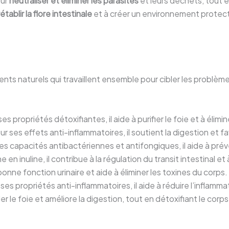
our
neutraliser et éliminer les parasites
et leurs déchets, tout 
rétablir la flore intestinale
et à créer un environnement protecte
s naturels qui travaillent ensemble pour cibler les problèmes 
es propriétés détoxifiantes, il aide à purifier le foie et à éli
r ses effets anti-inflammatoires, il soutient la digestion et f
s capacités antibactériennes et antifongiques, il aide à préve
e en inuline, il contribue à la régulation du transit intestinal et 
onne fonction urinaire et aide à éliminer les toxines du corps.
ses propriétés anti-inflammatoires, il aide à réduire l’inflamm
ler le foie et améliore la digestion, tout en détoxifiant le corps