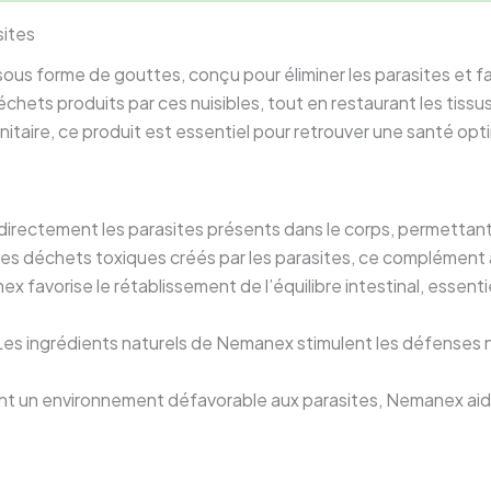
sites
us forme de gouttes, conçu pour éliminer les parasites et fa
déchets produits par ces nuisibles, tout en restaurant les t
itaire, ce produit est essentiel pour retrouver une santé opt
irectement les parasites présents dans le corps, permettant 
les déchets toxiques créés par les parasites, ce complément a
 favorise le rétablissement de l’équilibre intestinal, essent
es ingrédients naturels de Nemanex stimulent les défenses n
nt un environnement défavorable aux parasites, Nemanex aide 