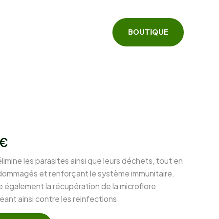
BOUTIQUE
Le
€
prix
imine les parasites ainsi que leurs déchets, tout en
ndommagés et renforçant le système immunitaire.
actuel
également la récupération de la microflore
est :
eant ainsi contre les reinfections.
€.
39,00 €.