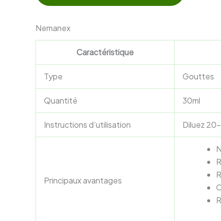
Nemanex
Caractéristique
Type
Gouttes
Quantité
30ml
Instructions d’utilisation
Diluez 20-
N
R
R
Principaux avantages
C
R