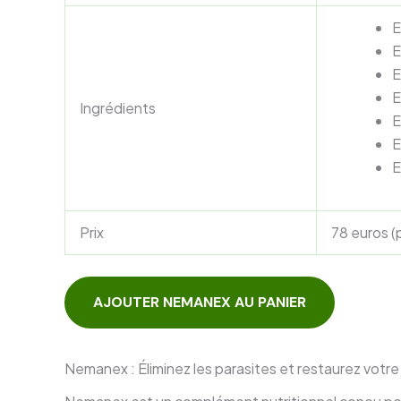
E
E
E
E
Ingrédients
E
E
E
Prix
78 euros (
AJOUTER NEMANEX AU PANIER
Nemanex : Éliminez les parasites et restaurez votre