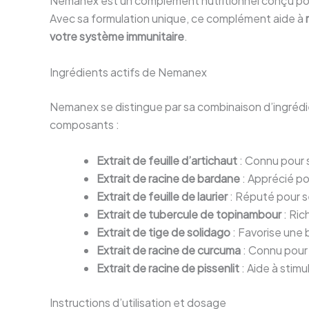
Nemanex est un complément nutritionnel conçu p
Avec sa formulation unique, ce complément aide à
votre système immunitaire
.
Ingrédients actifs de Nemanex
Nemanex se distingue par sa combinaison d’ingrédient
composants :
Extrait de feuille d’artichaut
: Connu pour s
Extrait de racine de bardane
: Apprécié pou
Extrait de feuille de laurier
: Réputé pour se
Extrait de tubercule de topinambour
: Rich
Extrait de tige de solidago
: Favorise une b
Extrait de racine de curcuma
: Connu pour 
Extrait de racine de pissenlit
: Aide à stimu
Instructions d’utilisation et dosage