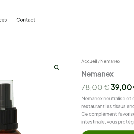
ces
Contact
Accueil
/ Nemanex
Nemanex
Le
78,00
€
39,00
prix
Nemanex neutralise et él
restaurant les tissus e
initial
Ce complément favorise 
était :
intestinale, vous protég
78,00 