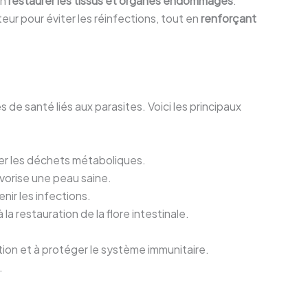
en
restaurer les tissus et organes endommagés
.
ur pour éviter les réinfections, tout en
renforçant
de santé liés aux parasites. Voici les principaux
miner les déchets métaboliques.
avorise une peau saine.
nir les infections.
à la restauration de la flore intestinale.
ation et à protéger le système immunitaire.
.