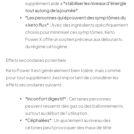
supplément aide à
*stabiliser les niveaux d’énergie
tout au long de la journée*
.
*Les personnes qui éprouvent des symptômes du
« keto flu »* :
Avec des ingrédients spécifiquement
choisis pour minimiser ces symptômes, Keto
Power X offre un soutien précieux aux débutants
du régime cétogène.
Effets secondaires potentiels
Keto Power X est généralement bien toléré, mais comme
pour tout supplément, il est important de considérer les
effets secondaires suivants :
*Inconfort digestif* :
Certaines personnes
peuvent ressentir des gaz ou des ballonnements,
surtout au début de l’utilisation.
*Céphalées* :
Un ajustement au niveau des
cétones peut provoquer des maux de tête