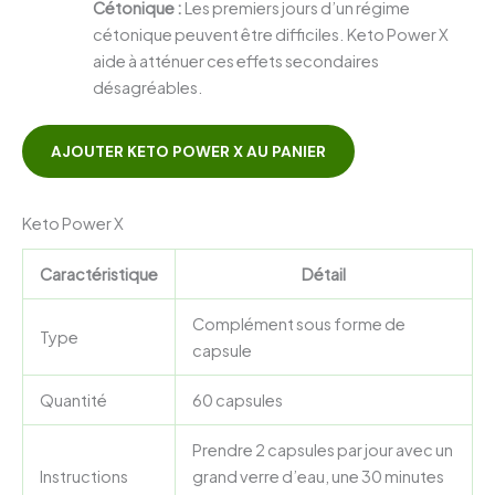
Cétonique :
Les premiers jours d’un régime
cétonique peuvent être difficiles. Keto Power X
aide à atténuer ces effets secondaires
désagréables.
AJOUTER KETO POWER X AU PANIER
Keto Power X
Caractéristique
Détail
Complément sous forme de
Type
capsule
Quantité
60 capsules
Prendre 2 capsules par jour avec un
Instructions
grand verre d’eau, une 30 minutes