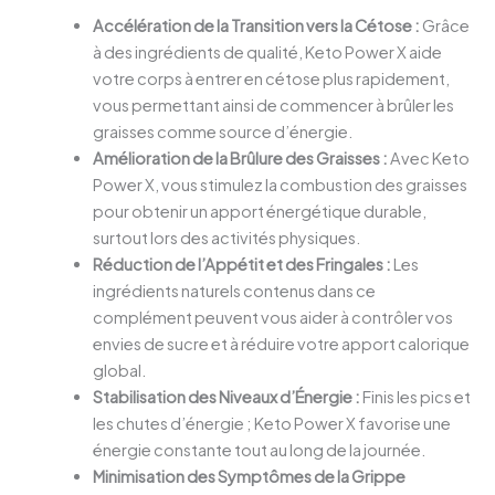
Accélération de la Transition vers la Cétose :
Grâce
à des ingrédients de qualité, Keto Power X aide
votre corps à entrer en cétose plus rapidement,
vous permettant ainsi de commencer à brûler les
graisses comme source d’énergie.
Amélioration de la Brûlure des Graisses :
Avec Keto
Power X, vous stimulez la combustion des graisses
pour obtenir un apport énergétique durable,
surtout lors des activités physiques.
Réduction de l’Appétit et des Fringales :
Les
ingrédients naturels contenus dans ce
complément peuvent vous aider à contrôler vos
envies de sucre et à réduire votre apport calorique
global.
Stabilisation des Niveaux d’Énergie :
Finis les pics et
les chutes d’énergie ; Keto Power X favorise une
énergie constante tout au long de la journée.
Minimisation des Symptômes de la Grippe