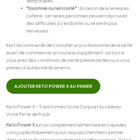
temporaires.
*Insomnie ou nervosité* :
En raison de la teneur en
caféine, certaines personnes peuvent éprouver
des difficultés à s’endormir ou se sentir plus
nerveuses.
Il est recommandé de consulter un professionnel de la santé
avant de commencer un nouveau supplément, surtout si
vous avez des conditions de santé préexistantes ou si vous
prenez d’autres médicaments.
AJOUTER KETO POWER X AU PANIER
Keto Power X – Transformez Votre Corps et Accélérez
Votre Perte de Poids
Keto Power X
est un complément alimentaire en capsules
conçu spécifiquement pour ceux qui cherchent à entrer
dans un état de cétose rapidement et efficacement. Grâce