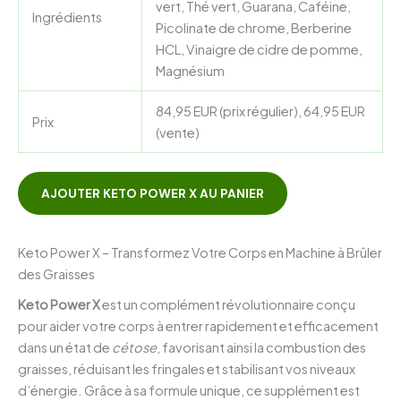
vert, Thé vert, Guarana, Caféine,
Ingrédients
Picolinate de chrome, Berberine
HCL, Vinaigre de cidre de pomme,
Magnésium
84,95 EUR (prix régulier), 64,95 EUR
Prix
(vente)
AJOUTER KETO POWER X AU PANIER
Keto Power X – Transformez Votre Corps en Machine à Brûler
des Graisses
Keto Power X
est un complément révolutionnaire conçu
pour aider votre corps à entrer rapidement et efficacement
dans un état de
cétose
, favorisant ainsi la combustion des
graisses, réduisant les fringales et stabilisant vos niveaux
d’énergie. Grâce à sa formule unique, ce supplément est