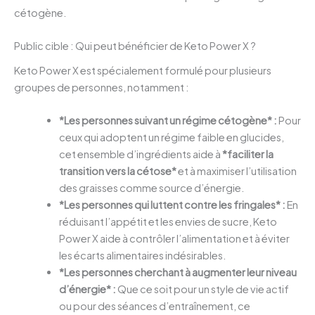
cétogène.
Public cible : Qui peut bénéficier de Keto Power X ?
Keto Power X est spécialement formulé pour plusieurs
groupes de personnes, notamment :
*Les personnes suivant un régime cétogène* :
Pour
ceux qui adoptent un régime faible en glucides,
cet ensemble d’ingrédients aide à
*faciliter la
transition vers la cétose*
et à maximiser l’utilisation
des graisses comme source d’énergie.
*Les personnes qui luttent contre les fringales* :
En
réduisant l’appétit et les envies de sucre, Keto
Power X aide à contrôler l’alimentation et à éviter
les écarts alimentaires indésirables.
*Les personnes cherchant à augmenter leur niveau
d’énergie* :
Que ce soit pour un style de vie actif
ou pour des séances d’entraînement, ce