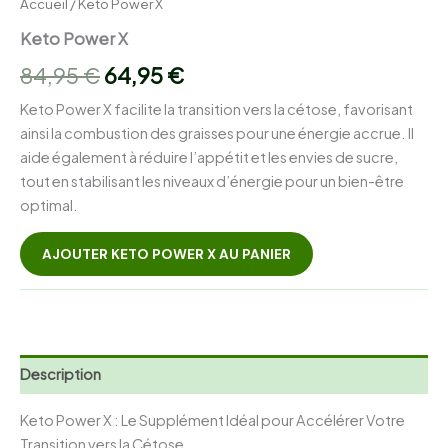
Accueil
/ Keto Power X
Keto Power X
Le
Le
84,95
€
64,95
€
prix
prix
Keto Power X facilite la transition vers la cétose, favorisant
ainsi la combustion des graisses pour une énergie accrue. Il
initial
actuel
aide également à réduire l’appétit et les envies de sucre,
était :
est :
tout en stabilisant les niveaux d’énergie pour un bien-être
optimal.
84,95 €.
64,95 €.
AJOUTER KETO POWER X AU PANIER
Description
Keto Power X : Le Supplément Idéal pour Accélérer Votre
Transition vers la Cétose