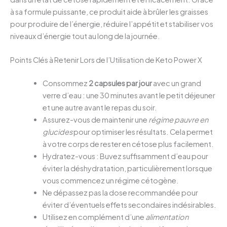
à sa formule puissante, ce produit aide à brûler les graisses
pour produire de l’énergie, réduire l’appétit et stabiliser vos
niveaux d’énergie tout au long de la journée.
Points Clés à Retenir Lors de l’Utilisation de Keto Power X
Consommez
2 capsules par jour
avec un grand
verre d’eau : une 30 minutes avant le petit déjeuner
et une autre avant le repas du soir.
Assurez-vous de maintenir une
régime pauvre en
glucides
pour optimiser les résultats. Cela permet
à votre corps de rester en cétose plus facilement.
Hydratez-vous : Buvez suffisamment d’eau pour
éviter la déshydratation, particulièrement lorsque
vous commencez un régime cétogène.
Ne dépassez pas la dose recommandée pour
éviter d’éventuels effets secondaires indésirables.
Utilisez en complément d’une
alimentation