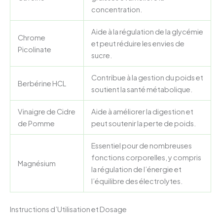
concentration.
Aide à la régulation de la glycémie
Chrome
et peut réduire les envies de
Picolinate
sucre.
Contribue à la gestion du poids et
Berbérine HCL
soutient la santé métabolique.
Vinaigre de Cidre
Aide à améliorer la digestion et
de Pomme
peut soutenir la perte de poids.
Essentiel pour de nombreuses
fonctions corporelles, y compris
Magnésium
la régulation de l’énergie et
l’équilibre des électrolytes.
Instructions d’Utilisation et Dosage