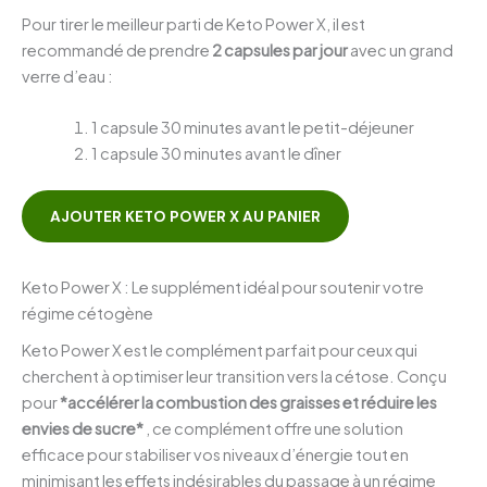
Pour tirer le meilleur parti de Keto Power X, il est
recommandé de prendre
2 capsules par jour
avec un grand
verre d’eau :
1 capsule 30 minutes avant le petit-déjeuner
1 capsule 30 minutes avant le dîner
AJOUTER KETO POWER X AU PANIER
Keto Power X : Le supplément idéal pour soutenir votre
régime cétogène
Keto Power X est le complément parfait pour ceux qui
cherchent à optimiser leur transition vers la cétose. Conçu
pour
*accélérer la combustion des graisses et réduire les
envies de sucre*
, ce complément offre une solution
efficace pour stabiliser vos niveaux d’énergie tout en
minimisant les effets indésirables du passage à un régime