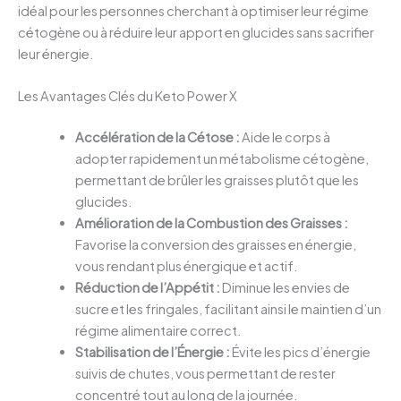
idéal pour les personnes cherchant à optimiser leur régime
cétogène ou à réduire leur apport en glucides sans sacrifier
leur énergie.
Les Avantages Clés du Keto Power X
Accélération de la Cétose :
Aide le corps à
adopter rapidement un métabolisme cétogène,
permettant de brûler les graisses plutôt que les
glucides.
Amélioration de la Combustion des Graisses :
Favorise la conversion des graisses en énergie,
vous rendant plus énergique et actif.
Réduction de l’Appétit :
Diminue les envies de
sucre et les fringales, facilitant ainsi le maintien d’un
régime alimentaire correct.
Stabilisation de l’Énergie :
Évite les pics d’énergie
suivis de chutes, vous permettant de rester
concentré tout au long de la journée.