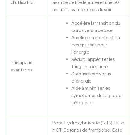
d’utilisation
avant le petit-déjeuner et une 30
minutes avant le repas du soir
Accélère la transition du
corps vers la cétose
Améliore la combustion
des graisses pour
l’énergie
Réduit l’appétit et les
Principaux
fringales de sucre
avantages
Stabilise les niveaux
d’énergie
Aide à minimiser les
symptômes de la grippe
cétogène
Beta-Hydroxybutyrate (BHB), Huile
MCT, Cétones de framboise, Café