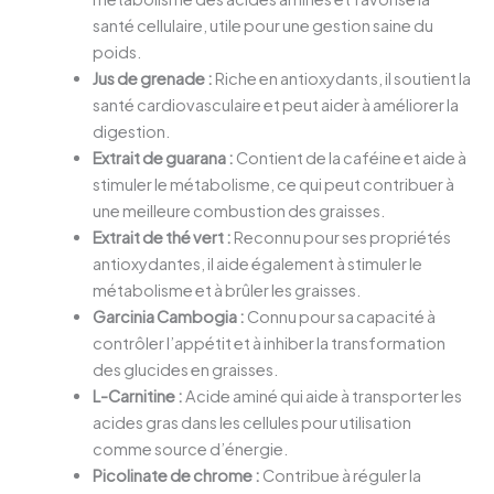
santé cellulaire, utile pour une gestion saine du
poids.
Jus de grenade :
Riche en antioxydants, il soutient la
santé cardiovasculaire et peut aider à améliorer la
digestion.
Extrait de guarana :
Contient de la caféine et aide à
stimuler le métabolisme, ce qui peut contribuer à
une meilleure combustion des graisses.
Extrait de thé vert :
Reconnu pour ses propriétés
antioxydantes, il aide également à stimuler le
métabolisme et à brûler les graisses.
Garcinia Cambogia :
Connu pour sa capacité à
contrôler l’appétit et à inhiber la transformation
des glucides en graisses.
L-Carnitine :
Acide aminé qui aide à transporter les
acides gras dans les cellules pour utilisation
comme source d’énergie.
Picolinate de chrome :
Contribue à réguler la