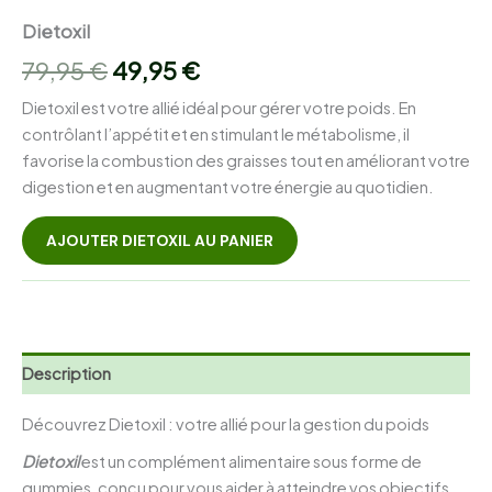
Dietoxil
Le
Le
79,95
€
49,95
€
prix
prix
Dietoxil est votre allié idéal pour gérer votre poids. En
contrôlant l’appétit et en stimulant le métabolisme, il
initial
actuel
favorise la combustion des graisses tout en améliorant votre
était :
est :
digestion et en augmentant votre énergie au quotidien.
79,95 €.
49,95 €.
AJOUTER DIETOXIL AU PANIER
Description
Découvrez Dietoxil : votre allié pour la gestion du poids
Dietoxil
est un complément alimentaire sous forme de
gummies, conçu pour vous aider à atteindre vos objectifs