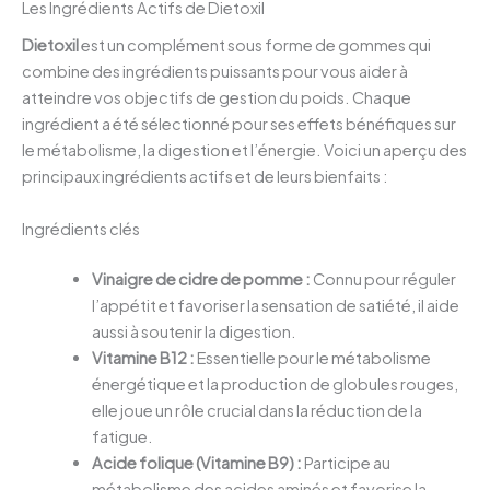
Les Ingrédients Actifs de Dietoxil
Dietoxil
est un complément sous forme de gommes qui
combine des ingrédients puissants pour vous aider à
atteindre vos objectifs de gestion du poids. Chaque
ingrédient a été sélectionné pour ses effets bénéfiques sur
le métabolisme, la digestion et l’énergie. Voici un aperçu des
principaux ingrédients actifs et de leurs bienfaits :
Ingrédients clés
Vinaigre de cidre de pomme :
Connu pour réguler
l’appétit et favoriser la sensation de satiété, il aide
aussi à soutenir la digestion.
Vitamine B12 :
Essentielle pour le métabolisme
énergétique et la production de globules rouges,
elle joue un rôle crucial dans la réduction de la
fatigue.
Acide folique (Vitamine B9) :
Participe au
métabolisme des acides aminés et favorise la