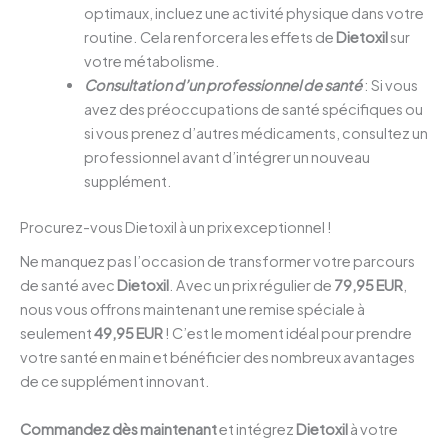
optimaux, incluez une activité physique dans votre
routine. Cela renforcera les effets de
Dietoxil
sur
votre métabolisme.
Consultation d’un professionnel de santé
: Si vous
avez des préoccupations de santé spécifiques ou
si vous prenez d’autres médicaments, consultez un
professionnel avant d’intégrer un nouveau
supplément.
Procurez-vous Dietoxil à un prix exceptionnel !
Ne manquez pas l’occasion de transformer votre parcours
de santé avec
Dietoxil
. Avec un prix régulier de
79,95 EUR
,
nous vous offrons maintenant une remise spéciale à
seulement
49,95 EUR
! C’est le moment idéal pour prendre
votre santé en main et bénéficier des nombreux avantages
de ce supplément innovant.
Commandez dès maintenant
et intégrez
Dietoxil
à votre