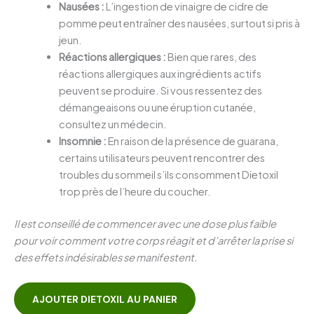
Nausées :
L’ingestion de vinaigre de cidre de
pomme peut entraîner des nausées, surtout si pris à
jeun.
Réactions allergiques :
Bien que rares, des
réactions allergiques aux ingrédients actifs
peuvent se produire. Si vous ressentez des
démangeaisons ou une éruption cutanée,
consultez un médecin.
Insomnie :
En raison de la présence de guarana,
certains utilisateurs peuvent rencontrer des
troubles du sommeil s’ils consomment Dietoxil
trop près de l’heure du coucher.
Il est conseillé de commencer avec une dose plus faible
pour voir comment votre corps réagit et d’arrêter la prise si
des effets indésirables se manifestent.
AJOUTER DIETOXIL AU PANIER