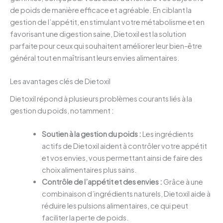
de poids de manière efficace et agréable. En ciblant la
gestion de l’appétit, en stimulant votre métabolisme et en
favorisant une digestion saine, Dietoxil est la solution
parfaite pour ceux qui souhaitent améliorer leur bien-être
général tout en maîtrisant leurs envies alimentaires.
Les avantages clés de Dietoxil
Dietoxil répond à plusieurs problèmes courants liés à la
gestion du poids, notamment :
Soutien à la gestion du poids :
Les ingrédients
actifs de Dietoxil aident à contrôler votre appétit
et vos envies, vous permettant ainsi de faire des
choix alimentaires plus sains.
Contrôle de l’appétit et des envies :
Grâce à une
combinaison d’ingrédients naturels, Dietoxil aide à
réduire les pulsions alimentaires, ce qui peut
faciliter la perte de poids.