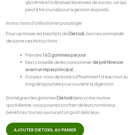
glycémie et à diminuer les envies de sucres, ce qui
peut être crucial pour la gestion du poids.
Instructions d’utilisation et posologie
Pour optimiser les bienfaits de
Dietoxil
, il est recommandé
de suivre ces instructions :
Prendre
1 à 2 gommes par jour
.
Il est conseillé de les consommer
de préférence
avant un repas principal
.
Assurez-vous de boire suffisamment d’eau tout au
long de la journée pour soutenir la digestion.
En intégrant les gommes
Dietoxil
dans votre routine
quotidienne, vous pourrez profiter de leurs nombreux
bénéfices tout en savourant un goût délicieux.
AJOUTER DIETOXIL AU PANIER