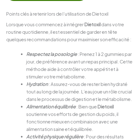
Points clés à retenir lors de l’utilisation de Dietoxil
Lorsque vous commencez à intégrer
Dietoxil
dans votre
routine quotidienne, il est essentiel de garder en tête
quelques recommandations pour maximiser son efficacité :
Respectez la posologie
: Prenez 1 à 2 gummies par
jour, de préférence avant un repas principal. Cette
méthode aide à contrôler votre appétit et à
stimuler votre métabolisme.
Hydration
: Assurez-vous de rester bien hydraté
tout au long de la journée. L’eau joue un rôle crucial
dans le processus de digestion et le métabolisme.
Alimentation équilibrée
: Bien que
Dietoxil
soutienne vos efforts de gestion du poids, il
fonctionne mieux en combinaison avec une
alimentation saine et équilibrée.
Activité physique régulière
: Pour des résultats