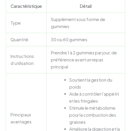
Caractéristique
Détail
Supplément sous forme de
Type
gummies
Quantité
30 ou 60 gummies
Prendre 1 à 2 gummies par jour, de
Instructions
préférence avant un repas
d’utilisation
principal
Soutient la gestion du
poids
Aide à contrôler l’appétit
et les fringales
Stimule le métabolisme
Principaux
pour la combustion des
avantages
graisses
Améliore la digestion et la