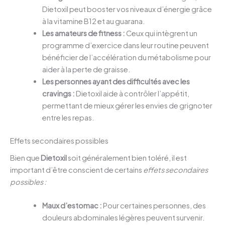
Dietoxil peut booster vos niveaux d’énergie grâce
à la vitamine B12 et au guarana.
Les amateurs de fitness :
Ceux qui intègrent un
programme d’exercice dans leur routine peuvent
bénéficier de l’accélération du métabolisme pour
aider à la perte de graisse.
Les personnes ayant des difficultés avec les
cravings :
Dietoxil aide à contrôler l’appétit,
permettant de mieux gérer les envies de grignoter
entre les repas.
Effets secondaires possibles
Bien que
Dietoxil
soit généralement bien toléré, il est
important d’être conscient de certains
effets secondaires
possibles :
Maux d’estomac :
Pour certaines personnes, des
douleurs abdominales légères peuvent survenir.