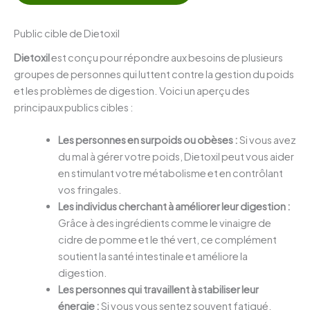
Public cible de Dietoxil
Dietoxil
est conçu pour répondre aux besoins de plusieurs
groupes de personnes qui luttent contre la gestion du poids
et les problèmes de digestion. Voici un aperçu des
principaux publics cibles :
Les personnes en surpoids ou obèses :
Si vous avez
du mal à gérer votre poids, Dietoxil peut vous aider
en stimulant votre métabolisme et en contrôlant
vos fringales.
Les individus cherchant à améliorer leur digestion :
Grâce à des ingrédients comme le vinaigre de
cidre de pomme et le thé vert, ce complément
soutient la santé intestinale et améliore la
digestion.
Les personnes qui travaillent à stabiliser leur
énergie :
Si vous vous sentez souvent fatigué,